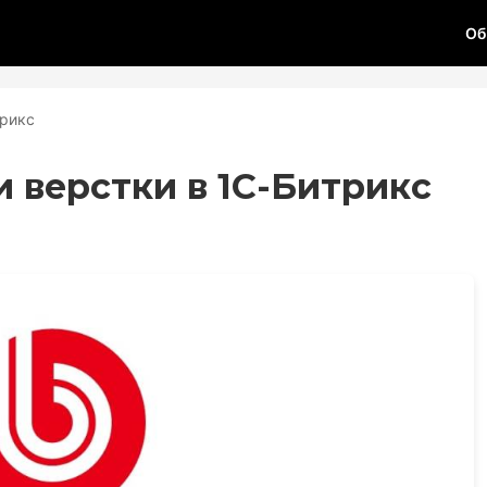
Об
трикс
 верстки в 1С-Битрикс