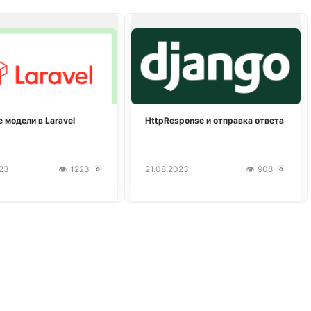
 модели в Laravel
HttpResponse и отправка ответа
23
1223
21.08.2023
908