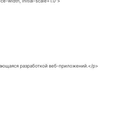
width, initial-scale=1.0">
ющаяся разработкой веб-приложений.</p>