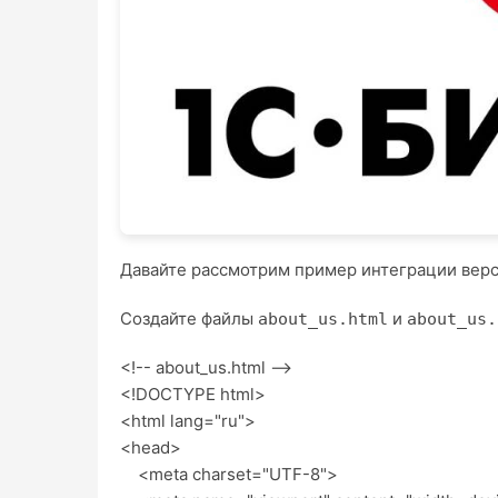
Давайте рассмотрим пример интеграции верст
Создайте файлы
и
about_us.html
about_us.
<!-- about_us.html -->
<!DOCTYPE html>
<html lang="ru">
<head>
<meta charset="UTF-8">