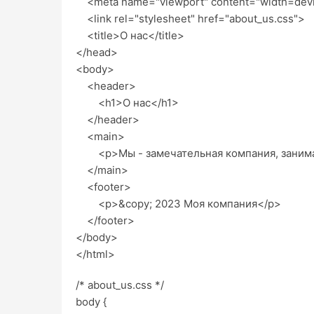
<meta name="viewport" content="width=device-
<link rel="stylesheet" href="about_us.css">
<title>О нас</title>
</head>
<body>
<header>
<h1>О нас</h1>
</header>
<main>
<p>Мы - замечательная компания, занима
</main>
<footer>
<p>&copy; 2023 Моя компания</p>
</footer>
</body>
</html>
/* about_us.css */
body {