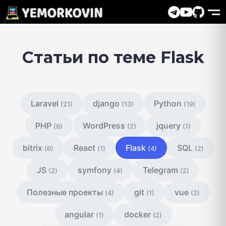
Статьи по теме Flask
Laravel
django
Python
(21)
(13)
(19)
PHP
WordPress
jquery
(8)
(2)
(1)
bitrix
React
Flask
SQL
(6)
(1)
(4)
(2)
JS
symfony
Telegram
(2)
(4)
(2)
Полезные проекты
git
vue
(4)
(1)
(2)
angular
docker
(1)
(2)