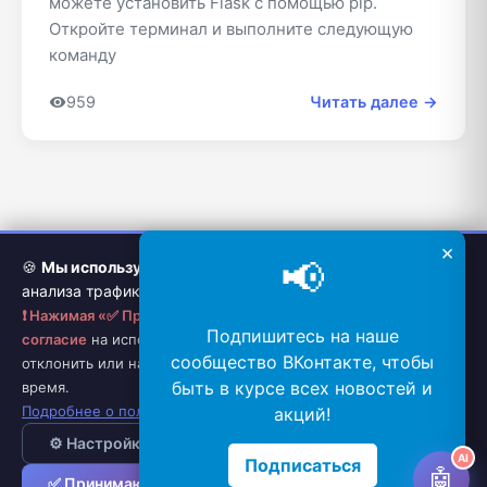
можете установить Flask с помощью pip.
Откройте терминал и выполните следующую
команду
959
Читать далее →
×
📢
🍪
Мы используем cookie
для улучшения работы сайта,
анализа трафика и персонализации контента.
❗ Нажимая «✅ Принимаю», вы даете АКТИВНОЕ и ЯВНОЕ
Услуги
Политика
Twitter
Подпишитесь на наше
согласие
на использование всех видов cookie. Вы можете
репетитора
конфиденциальности
сообщество ВКонтакте, чтобы
отклонить или настроить использование cookie в любое
быть в курсе всех новостей и
время.
Связаться:
admin@yemorkovin.ru
Подробнее о политике обработки данных
акций!
© 2023-2026. Все права защищены.
⚙️ Настройки
❌ Отклонить
AI
Подписаться
🤖
✅ Принимаю