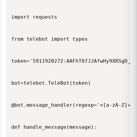
import requests

from telebot import types

token='5911920272:AAFhT07JJAfwHy9XRSgD_Uk
bot=telebot.TeleBot(token)

@bot.message_handler(regexp='<[a-zA-Z]+,[
def handle_message(message):
