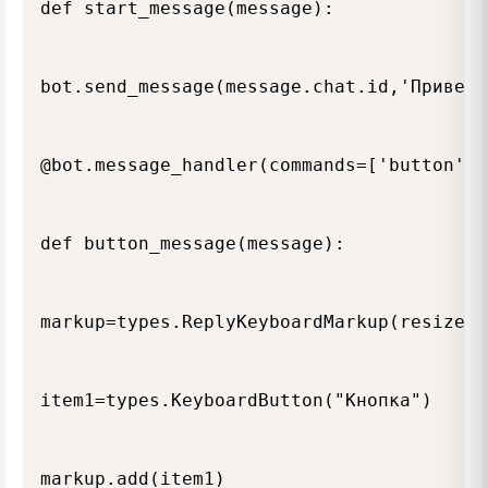
def start_message(message):

bot.send_message(message.chat.id,'Привет')
@bot.message_handler(commands=['button'])

def button_message(message):

markup=types.ReplyKeyboardMarkup(resize_k
item1=types.KeyboardButton("Кнопка")

markup.add(item1)
