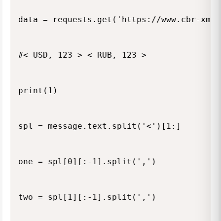
data = requests.get('https://www.cbr-xml-
#< USD, 123 > < RUB, 123 >

print(1)

spl = message.text.split('<')[1:]

one = spl[0][:-1].split(',')

two = spl[1][:-1].split(',')
