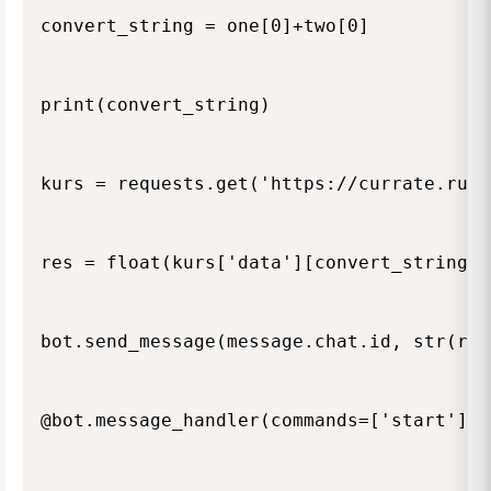
convert_string = one[0]+two[0]

print(convert_string)

kurs = requests.get('https://currate.ru/a
res = float(kurs['data'][convert_string])
bot.send_message(message.chat.id, str(res)
@bot.message_handler(commands=['start'])
