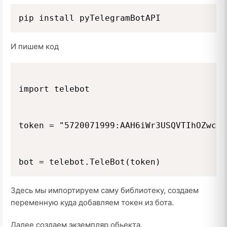
pip install pyTelegramBotAPI
И пишем код
import telebot

token = "5720071999:AAH6iWr3USQVTIhOZwcs-
Здесь мы импортируем саму библиотеку, создаем
переменную куда добавляем токен из бота.
Далее создаем экземпляр обьекта.