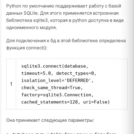
Python по умолчанию поддерживает работу с базой
данных SQLite. Для этого применяется встроенная
библиотека
sqlite3
, которая в python доступна в виде
одноименного модуля.
Для подключения к бд в этой библиотеке определена
функция
connect()
:
sqlite3.connect(database,
timeout
=
5.0
, detect_types
=
0
,
isolation_level
=
'DEFERRED'
,
1
check_same_thread
=
True
,
factory
=
sqlite3.Connection,
cached_statements
=
128
, uri
=
False
)
Она принимает следующие параметры: