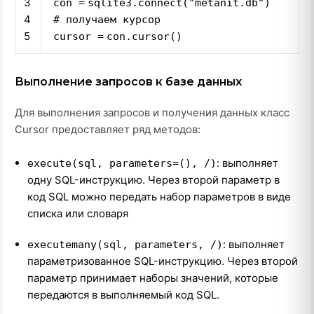
3
con
=
sqlite3.connect(
"metanit.db"
)
4
# получаем курсор
5
cursor
=
con.cursor()
Выполнение запросов к базе данных
Для выполнения запросов и получения данных класс
Cursor предоставляет ряд методов:
: выполняет
execute(sql, parameters=(), /)
одну SQL-инструкцию. Через второй параметр в
код SQL можно передать набор параметров в виде
списка или словаря
: выполняет
executemany(sql, parameters, /)
параметризованное SQL-инструкцию. Через второй
параметр принимает наборы значений, которые
передаются в выполняемый код SQL.