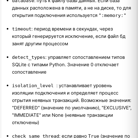
: путь к файлу базы данных. Если база
database
данных расположена в памяти, а не на диске, то для
открытия подключения используется
":memory:"
: период времени в секундах, через
timeout
который генерируется исключение, если файл бд
занят другим процессом
: управляет сопоставлением типов
detect_types
SQLite с типами Python. Значение 0 отключает
сопоставление
: устанавливает уровень
isolation_level
изоляции подключения и определяет процесс
отрытия неявных транзакций. Возможные значения:
"DEFERRED" (значение по умолчанию), "EXCLUSIVE",
"IMMEDIATE" или None (неявные транзакции
отключены)
: если равно
(значение по
check_same_thread
True