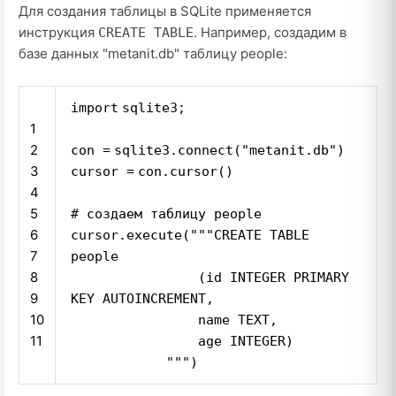
Для создания таблицы в SQLite применяется
инструкция
. Например, создадим в
CREATE TABLE
базе данных "metanit.db" таблицу people:
import
sqlite3;
1
2
con
=
sqlite3.connect(
"metanit.db"
)
3
cursor
=
con.cursor()
4
5
# создаем таблицу people
6
cursor.execute(
"""CREATE TABLE
7
people
8
(id INTEGER PRIMARY
9
KEY AUTOINCREMENT,
10
name TEXT,
11
age INTEGER)
"""
)