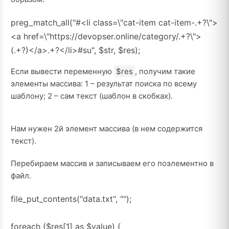
preg_match_all
(
"#<li class=\"cat-item cat-item-.+?\">
<a href=\"https://devopser.online/category/.+?\">
(.+?)</a>.+?</li>#su"
,
$str,
$res
)
;
Если вывести переменную
$res
, получим такие
элементы массива: 1 – результат поиска по всему
шаблону; 2 – сам текст (шаблон в скобках).
Нам нужен 2й элемент массива (в нем содержится
текст).
Перебираем массив и записываем его поэлементно в
файл.
file_put_contents
(
"data.txt"
,
""
)
;
foreach
(
$res[1]
as
$value
)
{