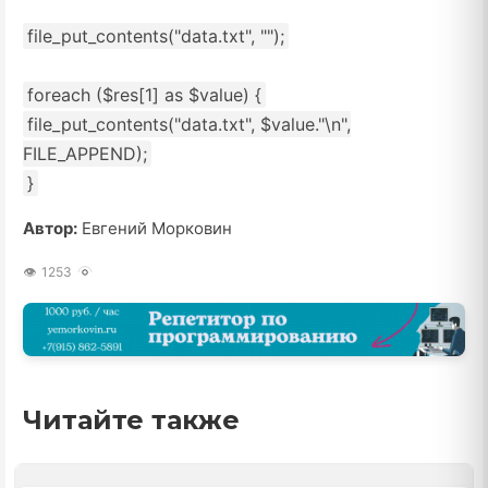
file_put_contents
(
"data.txt"
,
""
)
;
foreach
(
$res[1]
as
$value
)
{
file_put_contents
(
"data.txt"
,
$value.
"\n"
,
FILE_APPEND
)
;
}
Автор:
Евгений Морковин
1253
Читайте также