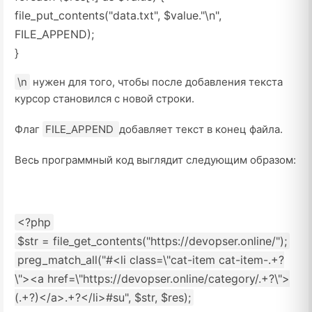
file_put_contents
(
"data.txt"
,
$value.
"\n"
,
FILE_APPEND
)
;
}
\n
нужен для того, чтобы после добавления текста
курсор становился с новой строки.
Флаг
FILE_APPEND
добавляет текст в конец файла.
Весь программный код выглядит следующим образом:
<
?php
$str
=
file_get_contents
(
"https://devopser.online/"
)
;
preg_match_all
(
"#<li class=\"cat-item cat-item-.+?
\"><a href=\"https://devopser.online/category/.+?\">
(.+?)</a>.+?</li>#su"
,
$str,
$res
)
;