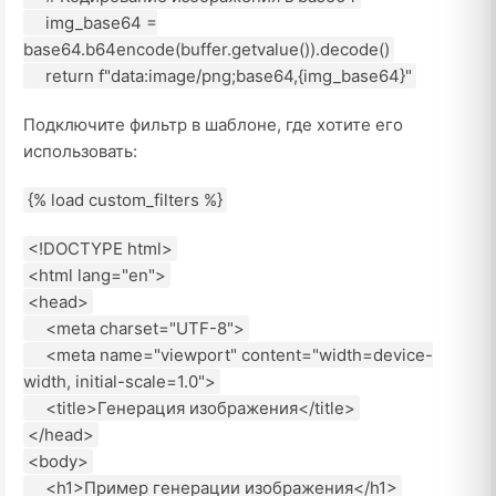
img_base64 =
base64.b64encode(buffer.getvalue()).decode()
return f"data:image/png;base64,{img_base64}"
Подключите фильтр в шаблоне, где хотите его
использовать:
{% load custom_filters %}
<!DOCTYPE html>
<html lang="en">
<head>
<meta charset="UTF-8">
<meta name="viewport" content="width=device-
width, initial-scale=1.0">
<title>Генерация изображения</title>
</head>
<body>
<h1>Пример генерации изображения</h1>