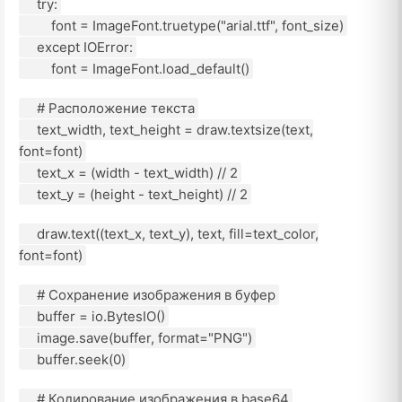
try:
font = ImageFont.truetype("arial.ttf", font_size)
except IOError:
font = ImageFont.load_default()
# Расположение текста
text_width, text_height = draw.textsize(text,
font=font)
text_x = (width - text_width) // 2
text_y = (height - text_height) // 2
draw.text((text_x, text_y), text, fill=text_color,
font=font)
# Сохранение изображения в буфер
buffer = io.BytesIO()
image.save(buffer, format="PNG")
buffer.seek(0)
# Кодирование изображения в base64