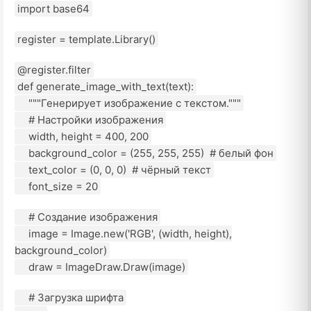
import base64
register = template.Library()
@register.filter
def generate_image_with_text(text):
"""Генерирует изображение с текстом."""
# Настройки изображения
width, height = 400, 200
background_color = (255, 255, 255) # белый фон
text_color = (0, 0, 0) # чёрный текст
font_size = 20
# Создание изображения
image = Image.new('RGB', (width, height),
background_color)
draw = ImageDraw.Draw(image)
# Загрузка шрифта