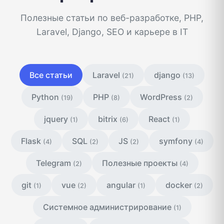
Полезные статьи по веб-разработке, PHP,
Laravel, Django, SEO и карьере в IT
Все статьи
Laravel
django
(21)
(13)
Python
PHP
WordPress
(19)
(8)
(2)
jquery
bitrix
React
(1)
(6)
(1)
Flask
SQL
JS
symfony
(4)
(2)
(2)
(4)
Telegram
Полезные проекты
(2)
(4)
git
vue
angular
docker
(1)
(2)
(1)
(2)
Системное администрирование
(1)