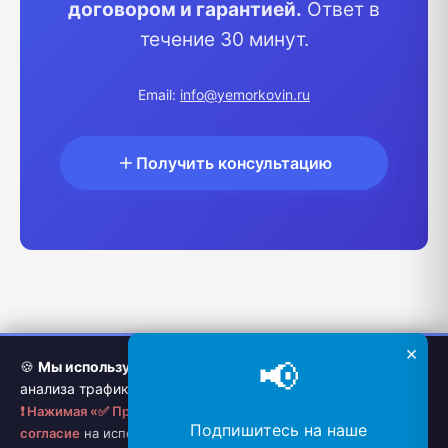
договором и гарантией.
Ответ в
течение 30 минут.
Email:
info@yemorkovin.ru
Получить консультацию
×
📢
🍪
Мы используем cookie
для улучшения работы сайта,
анализа трафика и персонализации контента.
❗ Нажимая «✅ Принимаю», вы даете АКТИВНОЕ и ЯВНОЕ
Услуги
Политика
Twitter
Подпишитесь на наше
согласие
на использование всех видов cookie. Вы можете
репетитора
конфиденциальности